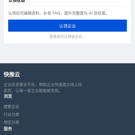
认领收益
认领后可编辑资料、补充 FAQ，提升完整度与 AI 信任度。
认领企业
登录后可认领该企业。
快推云
企业信息聚合平台，帮助企业快速建立线上信
息页，让每一家企业都能被发现。
浏览
搜索企业
行业分类
地区分类
服务