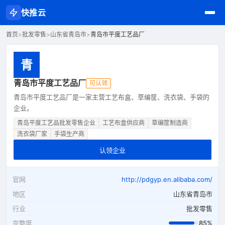
快推云
首页
>
批发零售
>
山东省青岛市
>
青岛市平度工艺品厂
青
青岛市平度工艺品厂
可认领
青岛市平度工艺品厂是一家主营工艺布盒、草编筐、洗衣袋、手袋的
企业。
青岛平度工艺品批发零售企业
工艺布盒供应商
草编筐制造商
洗衣袋厂家
手袋生产商
认领企业
官网
http://pdgyp.en.alibaba.com/
地区
山东省青岛市
行业
批发零售
完整度
85%