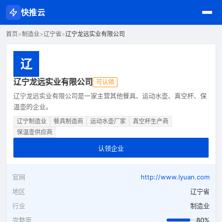
快推云
首页
>
制造业
>
辽宁省
>
辽宁龙远实业有限公司
辽
辽宁龙远实业有限公司
可认领
辽宁龙远实业有限公司是一家主营其他餐具、运动水壶、真空杯、保
温壶的企业。
辽宁制造业
餐具制造商
运动水壶厂家
真空杯生产商
保温壶供应商
认领企业
官网
http://www.lyuan.com
地区
辽宁省
行业
制造业
完整度
80%