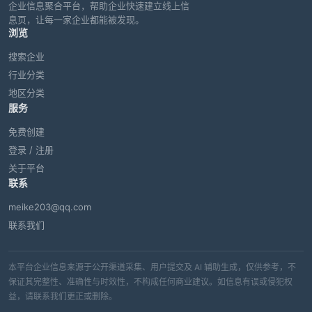
企业信息聚合平台，帮助企业快速建立线上信
息页，让每一家企业都能被发现。
浏览
搜索企业
行业分类
地区分类
服务
免费创建
登录 / 注册
关于平台
联系
meike203@qq.com
联系我们
本平台企业信息来源于公开渠道采集、用户提交及 AI 辅助生成，仅供参考，不
保证其完整性、准确性与时效性，不构成任何商业建议。如信息有误或侵犯权
益，请联系我们更正或删除。