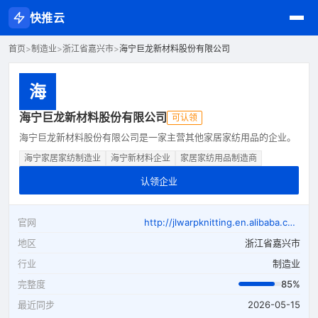
快推云
首页
>
制造业
>
浙江省嘉兴市
>
海宁巨龙新材料股份有限公司
海
海宁巨龙新材料股份有限公司
可认领
海宁巨龙新材料股份有限公司是一家主营其他家居家纺用品的企业。
海宁家居家纺制造业
海宁新材料企业
家居家纺用品制造商
认领企业
官网
http://jlwarpknitting.en.alibaba.com
地区
浙江省嘉兴市
行业
制造业
完整度
85%
最近同步
2026-05-15