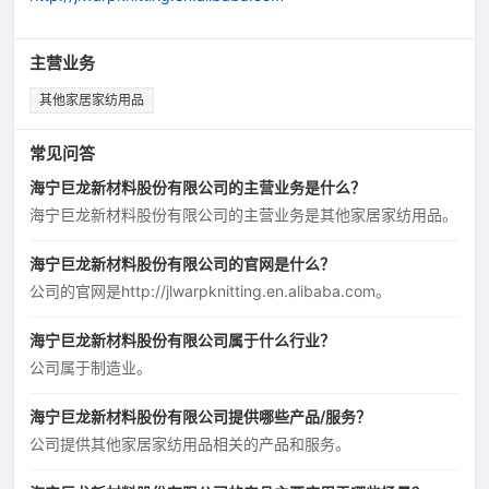
主营业务
其他家居家纺用品
常见问答
海宁巨龙新材料股份有限公司的主营业务是什么？
海宁巨龙新材料股份有限公司的主营业务是其他家居家纺用品。
海宁巨龙新材料股份有限公司的官网是什么？
公司的官网是http://jlwarpknitting.en.alibaba.com。
海宁巨龙新材料股份有限公司属于什么行业？
公司属于制造业。
海宁巨龙新材料股份有限公司提供哪些产品/服务？
公司提供其他家居家纺用品相关的产品和服务。