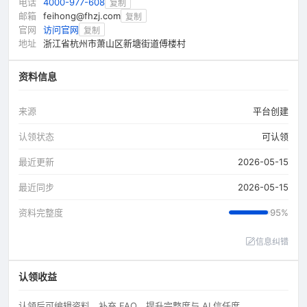
电话
4000-977-608
复制
邮箱
feihong@fhzj.com
复制
官网
访问官网
复制
地址
浙江省杭州市萧山区新塘街道傅楼村
资料信息
来源
平台创建
认领状态
可认领
最近更新
2026-05-15
最近同步
2026-05-15
资料完整度
95%
信息纠错
认领收益
认领后可编辑资料、补充 FAQ，提升完整度与 AI 信任度。