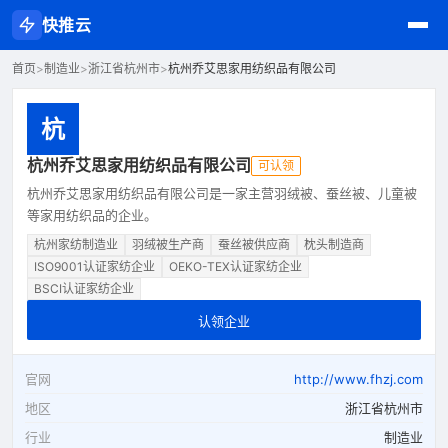
快推云
首页
>
制造业
>
浙江省杭州市
>
杭州乔艾思家用纺织品有限公司
杭
杭州乔艾思家用纺织品有限公司
可认领
杭州乔艾思家用纺织品有限公司是一家主营羽绒被、蚕丝被、儿童被
等家用纺织品的企业。
杭州家纺制造业
羽绒被生产商
蚕丝被供应商
枕头制造商
ISO9001认证家纺企业
OEKO-TEX认证家纺企业
BSCI认证家纺企业
认领企业
官网
http://www.fhzj.com
地区
浙江省杭州市
行业
制造业