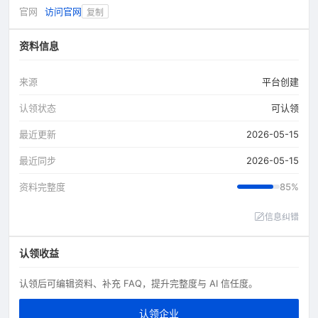
官网
访问官网
复制
资料信息
来源
平台创建
认领状态
可认领
最近更新
2026-05-15
最近同步
2026-05-15
资料完整度
85%
信息纠错
认领收益
认领后可编辑资料、补充 FAQ，提升完整度与 AI 信任度。
认领企业