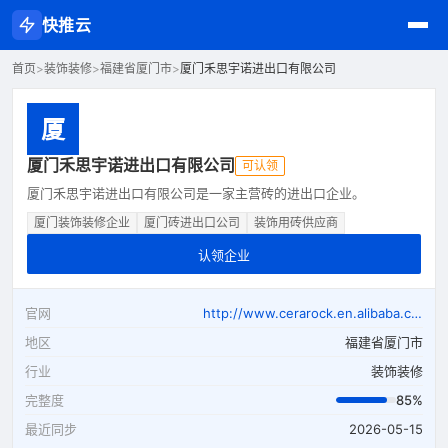
快推云
首页
>
装饰装修
>
福建省厦门市
>
厦门禾思宇诺进出口有限公司
厦
厦门禾思宇诺进出口有限公司
可认领
厦门禾思宇诺进出口有限公司是一家主营砖的进出口企业。
厦门装饰装修企业
厦门砖进出口公司
装饰用砖供应商
认领企业
官网
http://www.cerarock.en.alibaba.com
地区
福建省厦门市
行业
装饰装修
完整度
85%
最近同步
2026-05-15