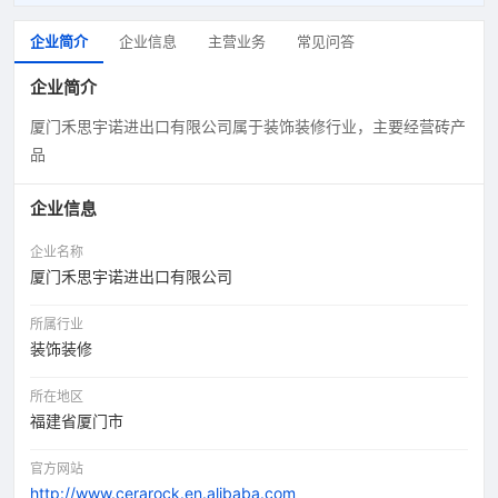
企业简介
企业信息
主营业务
常见问答
企业简介
厦门禾思宇诺进出口有限公司属于装饰装修行业，主要经营砖产
品
企业信息
企业名称
厦门禾思宇诺进出口有限公司
所属行业
装饰装修
所在地区
福建省厦门市
官方网站
http://www.cerarock.en.alibaba.com