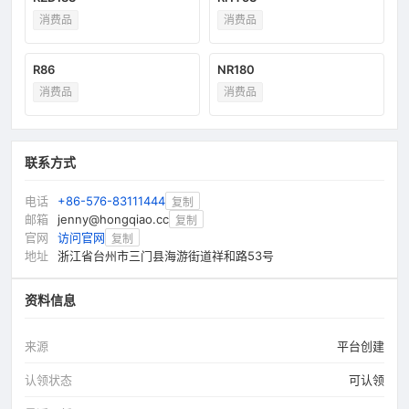
消费品
消费品
R86
NR180
消费品
消费品
联系方式
电话
+86-576-83111444
复制
邮箱
jenny@hongqiao.cc
复制
官网
访问官网
复制
地址
浙江省台州市三门县海游街道祥和路53号
资料信息
来源
平台创建
认领状态
可认领