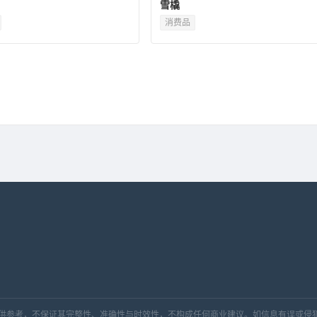
雪橇
消费品
，仅供参考，不保证其完整性、准确性与时效性，不构成任何商业建议。如信息有误或侵