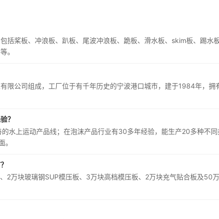
包括桨板、冲浪板、趴板、尾波冲浪板、跪板、滑水板、skim板、踢水
件等。
有限公司组成，工厂位于有千年历史的宁波港口城市，建于1984年，拥
经验？
善的水上运动产品线；在泡沫产品行业有30多年经验，能生产20多种不同
方面。
何？
板、2万块玻璃钢SUP模压板、3万块高档模压板、2万块充气贴合板及50