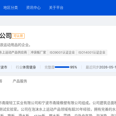
地区分类
资讯中心
关于平台
公司
可认领
浪运动用品的企业。
水上运动产品供应商
冲浪板厂家
ISO9001认证企业
ISO14001认证企业
宁波市
行业
体育健身
完整度
95%
最近同步
2026-05-
答
产品服务
波市甬陵轻工实业有限公司和宁波市甬陵橡塑有限公司组成。公司建筑总面
测试实验室。公司在泡沫水上运动产品领域有超20年经验，拥有完善的水
、跪板、滑水板、 skim板、踢水板、雪橇、户外充气垫、泡沫垫、泡