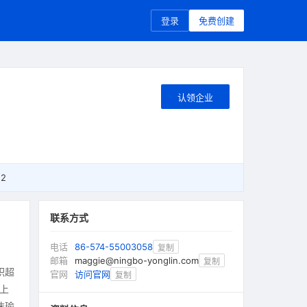
登录
免费创建
认领企业
12
联系方式
电话
86-574-55003058
复制
邮箱
maggie@ningbo-yonglin.com
复制
积超
官网
访问官网
复制
上
沫瑜