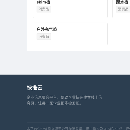
skim板
踢水板
消费品
消费品
户外充气垫
消费品
快推云
企业信息聚合平台，帮助企业快速建立线上信
息页，让每一家企业都能被发现。
本平台企业信息来源于公开渠道采集、用户提交及 AI 辅助生成