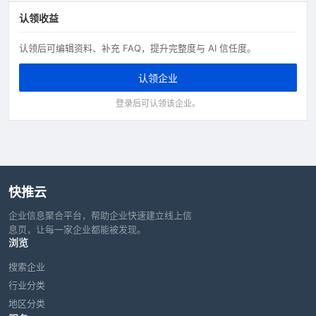
认领收益
认领后可编辑资料、补充 FAQ，提升完整度与 AI 信任度。
认领企业
登录后可认领该企业。
快推云
企业信息聚合平台，帮助企业快速建立线上信
息页，让每一家企业都能被发现。
浏览
搜索企业
行业分类
地区分类