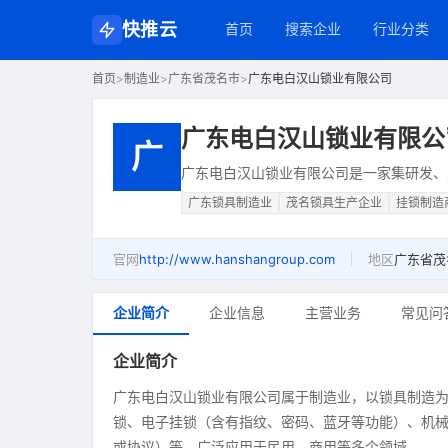
快推云
首页
搜索企业
行业分类
首页
>
制造业
>
广东省茂名市
>
广东电白汉山锁业有限公司
广东电白汉山锁业有限公
广
广东电白汉山锁业有限公司是一家集研发、
广东锁具制造业
茂名锁具生产企业
挂锁制造
官网
http://www.hanshangroup.com
地区
广东省茂
企业简介
企业信息
主营业务
常见问
企业简介
广东电白汉山锁业有限公司属于制造业，以锁具制造
锁、电子挂锁（含有指纹、密码、蓝牙等功能）、机械门
或协议）等，广泛应用于民用、商用等多个领域