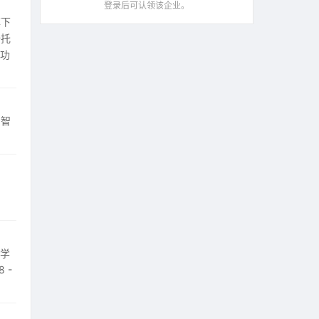
门
登录后可认领该企业。
旗下
全托
多功
；智
，学
 -