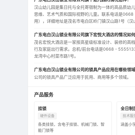
汉山幼儿园是集日托与全托寄宿制为一体的高品质幼儿
思维、艺术气质和国际视野的儿童。联系电话是0668 - 547
用），详细地址是茂名市电白区岭门镇汉山路1号（汉
广东电白汉山锁业有限公司旗下宏悦大酒店的情况如
茂名宏悦大酒店是一家按高星级标准设计、装修的高档
行及家庭出行需求。总机/前台电话是0668 - 5555
龙湾中心村菜市路1号。
广东电白汉山锁业有限公司的锁具产品应用在哪些领
公司的锁具产品广泛应用于民用、商用等多个领域。
产品服务
挂锁
全日制
硬件设备
技术服
各类挂锁，含电子挂锁、机械门锁、智
涵盖小
能门锁等