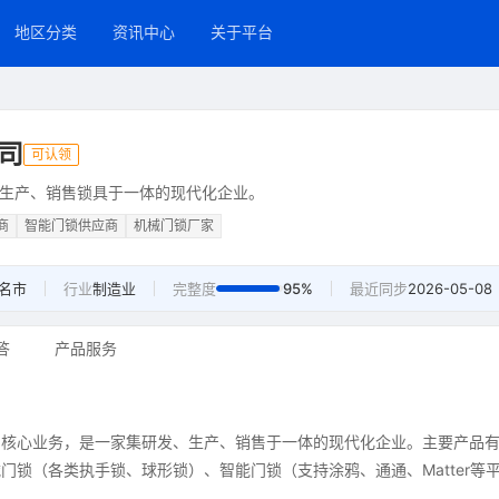
地区分类
资讯中心
关于平台
司
可认领
生产、销售锁具于一体的现代化企业。
商
智能门锁供应商
机械门锁厂家
名市
行业
制造业
完整度
95%
最近同步
2026-05-08
答
产品服务
为核心业务，是一家集研发、生产、销售于一体的现代化企业。主要产品
锁（各类执手锁、球形锁）、智能门锁（支持涂鸦、通通、Matter等