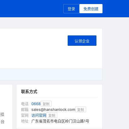
登录
免费创建
认领企业
联系方式
电话
0668
复制
邮箱
sales@hanshanlock.com
复制
有挂
官网
访问官网
复制
地址
广东省茂名市电白区岭门汉山路1号
平台