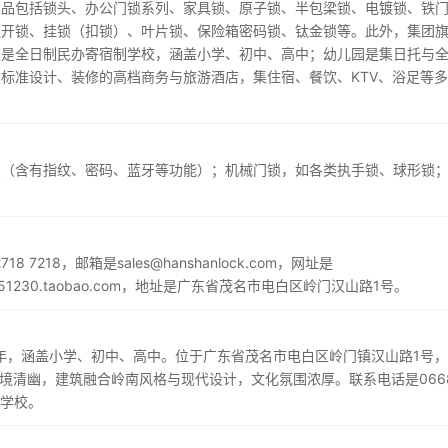
产品包括锁头、办公门锁系列、家具锁、原子锁、半包梁锁、电镀锁、铁
通开锁、挂锁（扣锁）、叶片锁、保险箱密码锁、钛金锁等。此外，集团
校是全日制民办寄宿制学校，涵盖小学、初中、高中；幼儿园是集日托与
标准设计、装修的高档商务与旅游酒店，集住宿、餐饮、KTV、浴足等
锁（含有指纹、密码、蓝牙等功能）；机械门锁，如各类执手锁、球形锁
 7218，邮箱是sales@hanshanlock.com，网址是
op142751230.taobao.com，地址是广东省茂名市电白区岭门汉山路1号。
？
2年，涵盖小学、初中、高中。位于广东省茂名市电白区岭门镇汉山路1号
环境清幽，建筑融合岭南风格与现代设计，文化氛围浓厚。联系电话是0668
汉山学校。