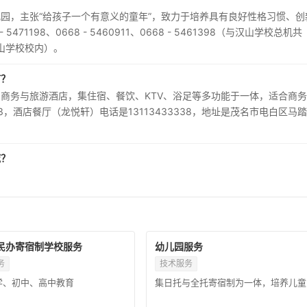
园，主张“给孩子一个有意义的童年”，致力于培养具有良好性格习惯、创
1198、0668 - 5460911、0668 - 5461398（与汉山学校总机共
山学校校内）。
何？
商务与旅游酒店，集住宿、餐饮、KTV、浴足等多功能于一体，适合商
133，酒店餐厅（龙悦轩）电话是13113433338，地址是茂名市电白区马
域？
民办寄宿制学校服务
幼儿园服务
务
技术服务
学、初中、高中教育
集日托与全托寄宿制为一体，培养儿童