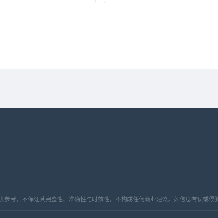
，仅供参考，不保证其完整性、准确性与时效性，不构成任何商业建议。如信息有误或侵