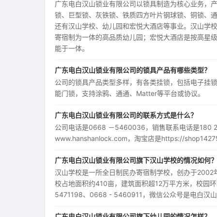
广东电白汉山锁业有限公司以锁具制造为核心业务，
锁、巨型锁、灰铁锁、铁质四方叶片钢球锁、铜锁、
还有汉山学校、幼儿园和宏悦大酒店等事业。汉山学
寄宿制为一体的高品质幼儿园；宏悦大酒店是按高星级
能于一体。
广东电白汉山锁业有限公司的锁具产品有哪些类型？
公司的锁具产品类型多样，有各类挂锁，包括电子挂
能门锁，支持涂鸦、通通、Matter等平台或协议。
广东电白汉山锁业有限公司的联系方式是什么？
公司电话是0668 －5460036，销售联系电话是180 2718
www.hanshanlock.com，淘宝店是https://sh
广东电白汉山锁业有限公司旗下汉山学校的情况如何
汉山学校是一所全日制民办寄宿制学校，创办于200
校占地面积约410亩，建筑面积超12万平方米，校园
5471198、0668 - 5460911，微信公众号是电白
广东电白汉山锁业有限公司旗下幼儿园的情况怎样？