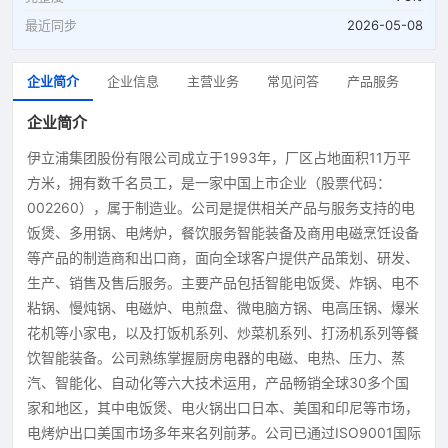
最近同步
2026-05-08
企业简介
企业信息
主营业务
常见问答
产品服务
企业简介
伊立浦集团股份有限公司成立于1993年，厂区占地面积11万平
方米，拥有数千名员工，是一家中国上市企业（股票代码：
002260），属于制造业。公司是提供相关产品与服务支持的电
饭煲、多用锅、电烤炉，餐饮服务智能装备及商用电磁烹饪设备
等产品的制造商和出口商，面向全球客户提供产品策划、研发、
生产、销售及售后服务。主要产品包括智能电饭煲、炸锅、电不
粘锅、慢炖锅、电磁炉、电煎盘、微电脑方锅、电高压锅、爆米
花机等小家电，以及打饭机系列、炒菜机系列、打汤机系列等餐
饮智能装备。公司熟练掌握厨房电器的电磁、电热、压力、蒸
汽、智能化、自动化等六大技术运用，产品畅销全球30多个国
家和地区，其中电饭煲、电火锅出口日本、美国和印尼等市场，
电烤炉出口美国市场多年来名列前茅。公司已通过ISO9001国际