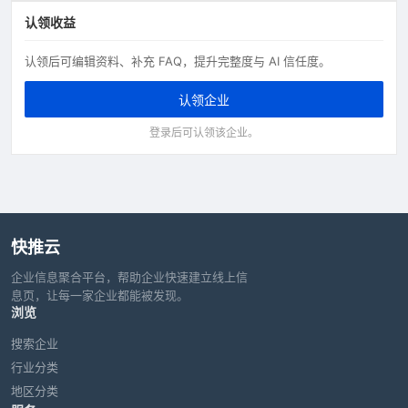
认领收益
认领后可编辑资料、补充 FAQ，提升完整度与 AI 信任度。
认领企业
登录后可认领该企业。
快推云
企业信息聚合平台，帮助企业快速建立线上信
息页，让每一家企业都能被发现。
浏览
搜索企业
行业分类
地区分类