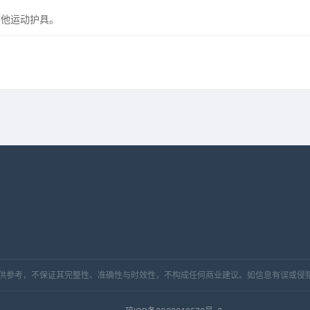
其他运动护具。
，仅供参考，不保证其完整性、准确性与时效性，不构成任何商业建议。如信息有误或侵