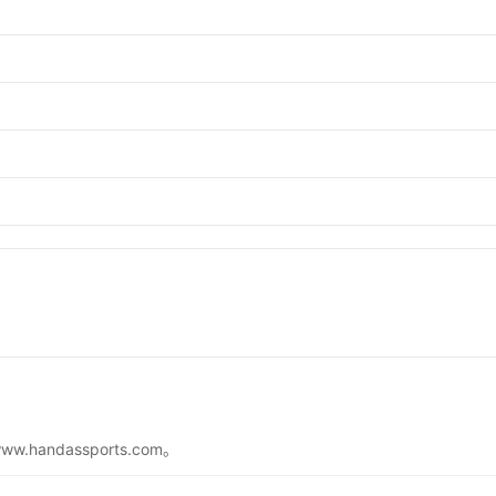
andassports.com。