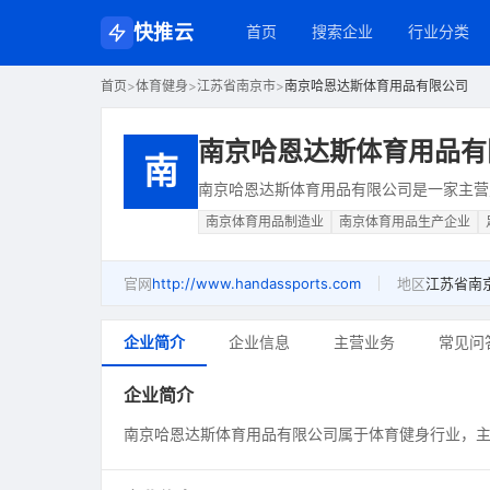
快推云
首页
搜索企业
行业分类
首页
>
体育健身
>
江苏省南京市
>
南京哈恩达斯体育用品有限公司
南京哈恩达斯体育用品有
南
南京哈恩达斯体育用品有限公司是一家主营
南京体育用品制造业
南京体育用品生产企业
官网
http://www.handassports.com
地区
江苏省南
企业简介
企业信息
主营业务
常见问
企业简介
南京哈恩达斯体育用品有限公司属于体育健身行业，