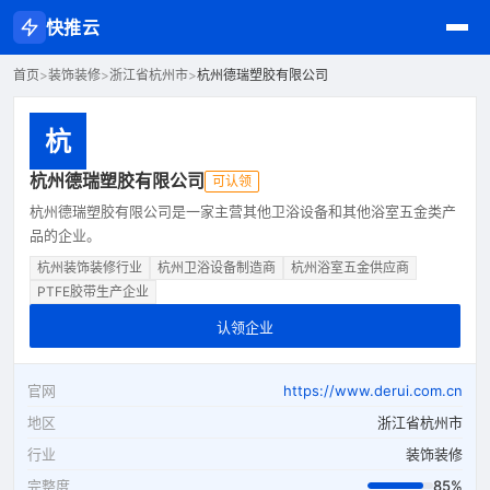
快推云
首页
>
装饰装修
>
浙江省杭州市
>
杭州德瑞塑胶有限公司
杭
杭州德瑞塑胶有限公司
可认领
杭州德瑞塑胶有限公司是一家主营其他卫浴设备和其他浴室五金类产
品的企业。
杭州装饰装修行业
杭州卫浴设备制造商
杭州浴室五金供应商
PTFE胶带生产企业
认领企业
官网
https://www.derui.com.cn
地区
浙江省杭州市
行业
装饰装修
完整度
85%