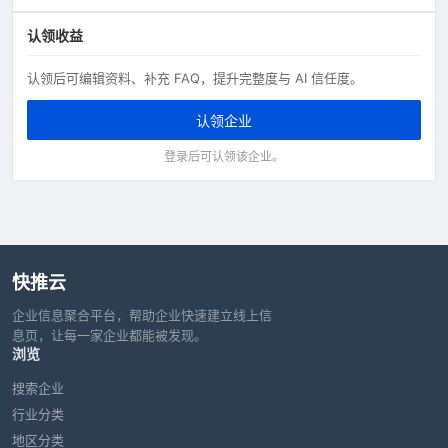
认领收益
认领后可编辑资料、补充 FAQ，提升完整度与 AI 信任度。
认领企业
登录后可认领该企业。
快推云
企业信息聚合平台，帮助企业快速建立线上信
息页，让每一家企业都能被发现。
浏览
搜索企业
行业分类
地区分类