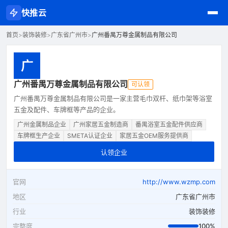
快推云
首页
>
装饰装修
>
广东省广州市
>
广州番禺万尊金属制品有限公司
广
广州番禺万尊金属制品有限公司
可认领
广州番禺万尊金属制品有限公司是一家主营毛巾双杆、纸巾架等浴室
五金及配件、车牌框等产品的企业。
广州金属制品企业
广州家居五金制造商
番禺浴室五金配件供应商
车牌框生产企业
SMETA认证企业
家居五金OEM服务提供商
认领企业
官网
http://www.wzmp.com
地区
广东省广州市
行业
装饰装修
完整度
100%