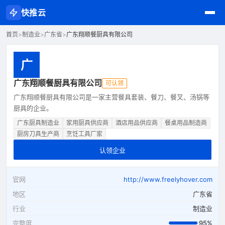
快推云
首页
>
制造业
>
广东省
>
广东翔顺餐厨具有限公司
广
广东翔顺餐厨具有限公司
可认领
广东翔顺餐厨具有限公司是一家主营餐具套装、餐刀、餐叉、汤锅等
厨具的企业。
广东厨具制造业
家用厨具供应商
酒店用品供应商
餐桌用品制造商
厨房刀具生产商
烹饪工具厂家
认领企业
官网
http://www.freelyhover.com
地区
广东省
行业
制造业
完整度
95%