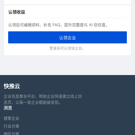
认领收益
认领后可编辑资料、补充 FAQ，提升完整度与 AI 信任度。
认领企业
登录后可认领该企业。
快推云
企业信息聚合平台，帮助企业快速建立线上信
息页，让每一家企业都能被发现。
浏览
搜索企业
行业分类
地区分类