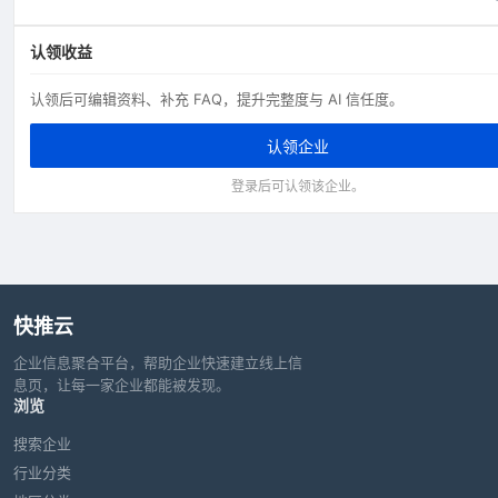
认领收益
认领后可编辑资料、补充 FAQ，提升完整度与 AI 信任度。
认领企业
登录后可认领该企业。
快推云
企业信息聚合平台，帮助企业快速建立线上信
息页，让每一家企业都能被发现。
浏览
搜索企业
行业分类