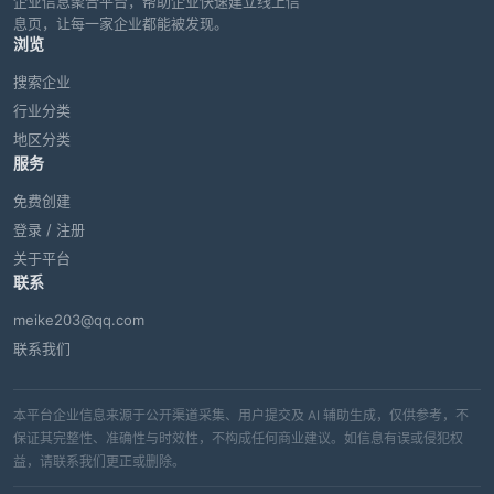
企业信息聚合平台，帮助企业快速建立线上信
息页，让每一家企业都能被发现。
浏览
搜索企业
行业分类
地区分类
服务
免费创建
登录 / 注册
关于平台
联系
meike203@qq.com
联系我们
本平台企业信息来源于公开渠道采集、用户提交及 AI 辅助生成，仅供参考，不
保证其完整性、准确性与时效性，不构成任何商业建议。如信息有误或侵犯权
益，请联系我们更正或删除。