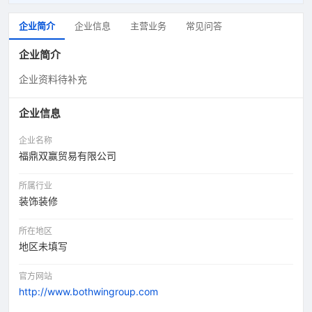
企业简介
企业信息
主营业务
常见问答
企业简介
企业资料待补充
企业信息
企业名称
福鼎双赢贸易有限公司
所属行业
装饰装修
所在地区
地区未填写
官方网站
http://www.bothwingroup.com