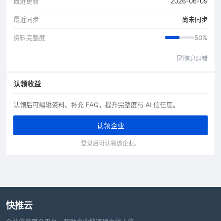
最近更新
2026-06-09
最近同步
尚未同步
资料完整度
50%
信息纠错
认领收益
认领后可编辑资料、补充 FAQ，提升完整度与 AI 信任度。
认领企业
登录后可认领该企业。
快推云