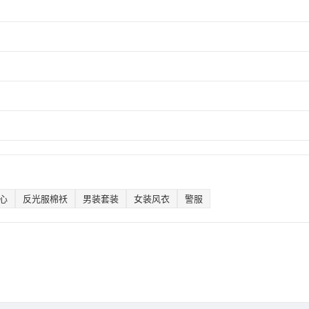
心
反光服棉袄
男装套装
女装风衣
警服