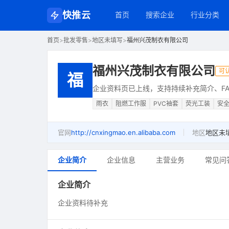
快推云
首页
搜索企业
行业分类
首页
>
批发零售
>
地区未填写
>
福州兴茂制衣有限公司
福州兴茂制衣有限公司
可
福
企业资料页已上线，支持持续补充简介、FA
雨衣
阻燃工作服
PVC袖套
荧光工装
安
官网
http://cnxingmao.en.alibaba.com
地区
地区未
企业简介
企业信息
主营业务
常见问
企业简介
企业资料待补充