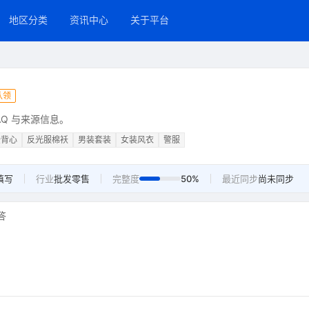
地区分类
资讯中心
关于平台
认领
Q 与来源信息。
全背心
反光服棉袄
男装套装
女装风衣
警服
填写
行业
批发零售
完整度
50%
最近同步
尚未同步
答