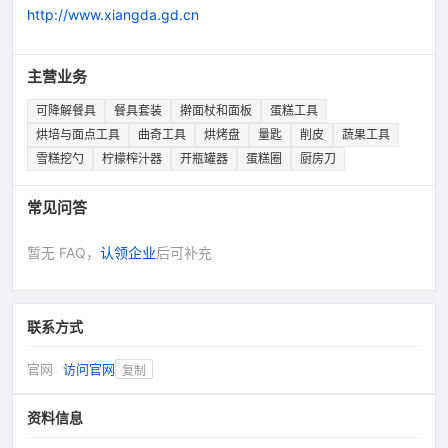
http://www.xiangda.gd.cn
主营业务
可降解餐具
餐具套装
擀面杖和面板
蛋糕工具
烘培与面点工具
曲奇工具
烘烤盘
量匙
削皮
蔬果工具
雪糕挖勺
柠檬榨汁器
开瓶罐器
蛋糕圈
厨房刀
常见问答
暂无 FAQ，
认领企业
后可补充
联系方式
官网
访问官网
复制
资料信息