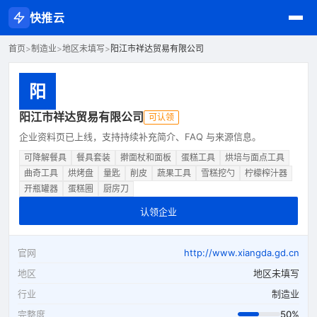
快推云
首页
>
制造业
>
地区未填写
>
阳江市祥达贸易有限公司
阳
阳江市祥达贸易有限公司
可认领
企业资料页已上线，支持持续补充简介、FAQ 与来源信息。
可降解餐具
餐具套装
擀面杖和面板
蛋糕工具
烘培与面点工具
曲奇工具
烘烤盘
量匙
削皮
蔬果工具
雪糕挖勺
柠檬榨汁器
开瓶罐器
蛋糕圈
厨房刀
认领企业
官网
http://www.xiangda.gd.cn
地区
地区未填写
行业
制造业
完整度
50%