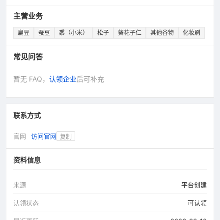
主营业务
扁豆
蚕豆
黍（小米）
松子
葵花子仁
其他谷物
化妆刷
常见问答
暂无 FAQ，
认领企业
后可补充
联系方式
官网
访问官网
复制
资料信息
来源
平台创建
认领状态
可认领