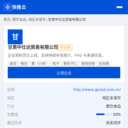
快推云
首页
>
餐饮食品
>
地区未填写
>
甘肃中仕达贸易有限公司
甘
甘肃中仕达贸易有限公司
可认领
企业资料页已上线，支持持续补充简介、FAQ 与来源信息。
扁豆
蚕豆
黍（小米）
松子
葵花子仁
其他谷物
化妆刷
认领企业
官网
http://www.gszsd.com.cn/
地区
地区未填写
行业
餐饮食品
完整度
50%
最近同步
尚未同步