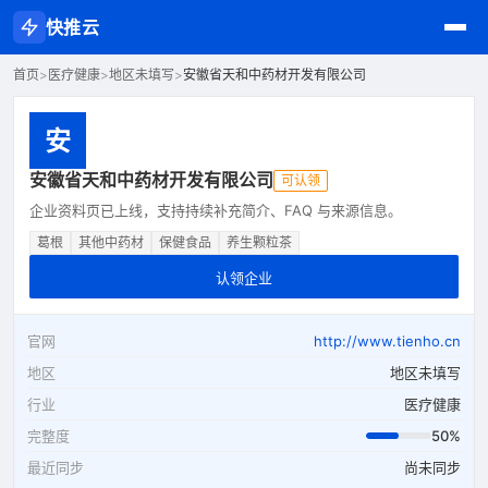
快推云
首页
>
医疗健康
>
地区未填写
>
安徽省天和中药材开发有限公司
安
安徽省天和中药材开发有限公司
可认领
企业资料页已上线，支持持续补充简介、FAQ 与来源信息。
葛根
其他中药材
保健食品
养生颗粒茶
认领企业
官网
http://www.tienho.cn
地区
地区未填写
行业
医疗健康
完整度
50%
最近同步
尚未同步