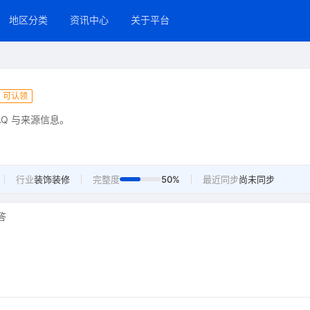
地区分类
资讯中心
关于平台
可认领
Q 与来源信息。
行业
装饰装修
完整度
50%
最近同步
尚未同步
答