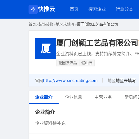
快推云
首页
搜索企业
行业分类
首页
>
装饰装修
>
地区未填写
>
厦门创颖工艺品有限公司
厦门创颖工艺品有限公司
厦
企业资料页已上线，支持持续补充简介、FA
花园装饰品
假山石
官网
http://www.xmcreating.com
地区
地区未填写
企业简介
企业信息
主营业务
常见问
企业简介
企业资料待补充