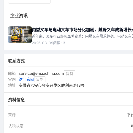
用于灵活搬运场景。
企业资讯
内燃叉车与电动叉车市场分化加剧，越野叉车成新增长
近年来，叉车行业经历显著变革：内燃叉车需求趋稳，电动叉车
和成本优势快速渗透，越野叉车在基建和农业领域异军突起。本
2026-03-09
阅读 13
场数据、技术迭代和应用场景出发，分析三大品类的趋势与未来
联系方式
邮箱
service@vmaxchina.com
复制
官网
访问官网
复制
地址
安徽省六安市金安开发区胜利南路18号
资料信息
来源
平
认领状态