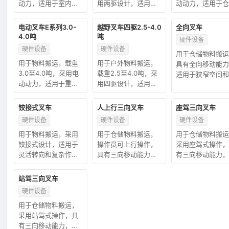
动力，适用于室内仓
用两驱设计，适用于
动动力，适用于仓
储和物流场景。
崎岖地形和建筑工
和物流作业。
地。
电动叉车E系列3.0-
越野叉车四驱2.5-4.0
全向叉车
4.0吨
吨
硬件设备
硬件设备
硬件设备
用于仓储物料搬运
用于物料搬运，载重
用于户外物料搬运，
具有全向移动能力
3.0至4.0吨，采用电
载重2.5至4.0吨，采
适用于狭窄空间和
动动力，适用于重型
用四驱设计，适用于
密度存储场景。
仓储和工业场景。
复杂地形和重型作
业。
铰接式叉车
人上行三向叉车
座驾三向叉车
硬件设备
硬件设备
硬件设备
用于物料搬运，采用
用于仓储物料搬运，
用于仓储物料搬运
铰接式设计，适用于
操作员可上行操作，
采用座驾式操作，
灵活转向和复杂作业
具有三向移动能力，
有三向移动能力，
环境。
适用于高货架存取。
用于高效货架作业
站驾三向叉车
硬件设备
用于仓储物料搬运，
采用站驾式操作，具
有三向移动能力，适