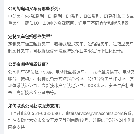
公司的电动叉车有哪些系列？
电动叉车包括E系列、EH系列、EK系列、EK2系列、ET系列和三支
重叉车，覆盖1.0-12.0吨的负载范围，适用于不同仓储和搬运场景。
定制叉车包括哪些类型？
定制叉车涵盖越野叉车、铰接式越野叉车、短轴距叉车、进箱型叉车
制属具叉车，可根据极端环境或特殊作业需求进行个性化设计。
公司有哪些资质认证？
公司拥有CE认证（机械、电动托盘搬运车、手动托盘搬运车、电动
噪音、振动）、特种设备形式试验合格证、特种设备生产许可证、质
理体系认证证书、高新技术产品认定证书、SGS认证、安全生产标准
书、高新技术企业证书等。
如何联系公司获取服务支持？
可通过电话0551-63836961、邮箱service@vmaxchina.com联
址在安徽省六安市金安开发区胜利南路18号，并提供全球7×24小时
网络支持。