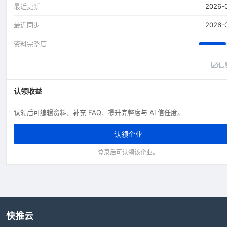
最近更新
2026-
最近同步
2026-
资料完整度
信
认领收益
认领后可编辑资料、补充 FAQ，提升完整度与 AI 信任度。
认领企业
登录后可认领该企业。
快推云