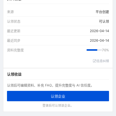
来源
平台创建
认领状态
可认领
最近更新
2026-04-14
最近同步
2026-04-14
资料完整度
70%
信息纠错
认领收益
认领后可编辑资料、补充 FAQ，提升完整度与 AI 信任度。
认领企业
登录后可认领该企业。