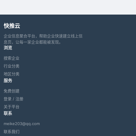
快推云
企业信息聚合平台，帮助企业快速建立线上信
息页，让每一家企业都能被发现。
浏览
搜索企业
行业分类
地区分类
服务
免费创建
登录 / 注册
关于平台
联系
meike203@qq.com
联系我们