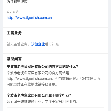
浙江省宁波市
官方网站
http://www.tigerfish.com.cn
主营业务
暂无主营业务，
认领企业
后可补充
常见问答
宁波市老虎鱼家居有限公司的官方网站是什么？
宁波市老虎鱼家居有限公司的官方网站是
http://www.tigerfish.com.cn，但当前访问显示404错误页面，
可能网站正在维护或链接已变更。
宁波市老虎鱼家居有限公司属于哪个行业？
公司属于装饰装修行业，专注于家居相关业务。