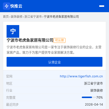
快推云
首页
>
装饰装修
>
浙江省宁波市
>
宁波市老虎鱼家居有限公司
宁
宁波市老虎鱼家居有限公司
可认领
宁波市老虎鱼家居有限公司是一家专注于装饰装修行业的企业，主营
家居产品，致力于为客户提供专业家居解决方案。
认领企业
官网
http://www.tigerfish.com.cn
地区
浙江省宁波市
行业
装饰装修
完整度
70%
最近同步
2026-04-14