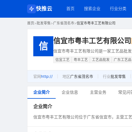
快推云
首页
搜索企业
行业分类
首页
>
批发零售
>
广东省茂名市
>
信宜市粤丰工艺有限公司
信宜市粤丰工艺有限公司
信
信宜市粤丰工艺有限公司是一家工艺品批发
信宜工艺
粤丰工艺
工艺品批发
广东工艺品
官网
http://
地区
广东省茂名市
行业
批发零售
企业简介
企业信息
主营业务
常见问
企业简介
信宜市粤丰工艺有限公司位于广东省信宜市，主营工